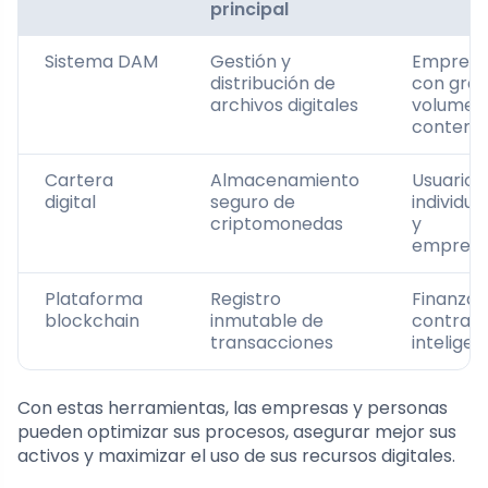
principal
Sistema DAM
Gestión y
Empresa
distribución de
con gra
archivos digitales
volumen
conteni
Cartera
Almacenamiento
Usuarios
digital
seguro de
individua
criptomonedas
y
empresa
Plataforma
Registro
Finanzas
blockchain
inmutable de
contrat
transacciones
inteligen
Con estas herramientas, las empresas y personas
pueden optimizar sus procesos, asegurar mejor sus
activos y maximizar el uso de sus recursos digitales.