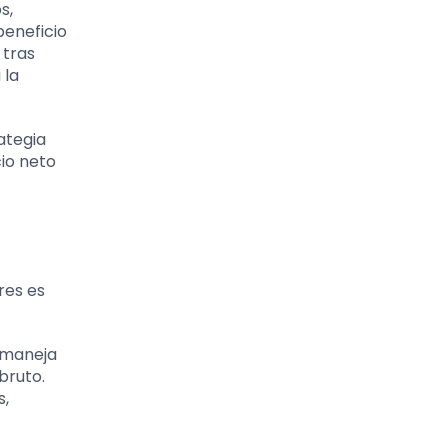
s,
beneficio
 tras
 la
ategia
cio neto
res es
 maneja
bruto.
s,