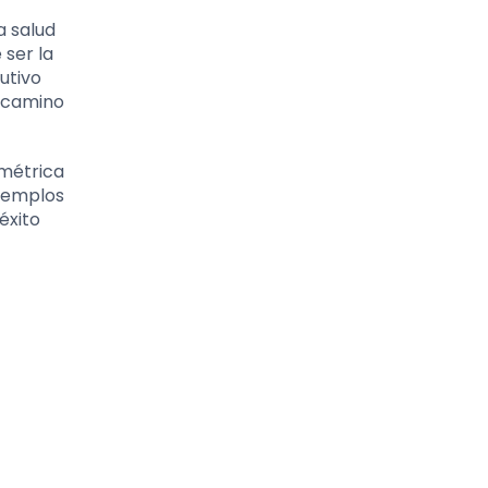
a salud
 ser la
utivo
l camino
 métrica
ejemplos
éxito