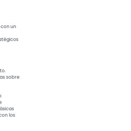
 con un
ratégicos
to.
cas sobre
o
e
ásicas
con los