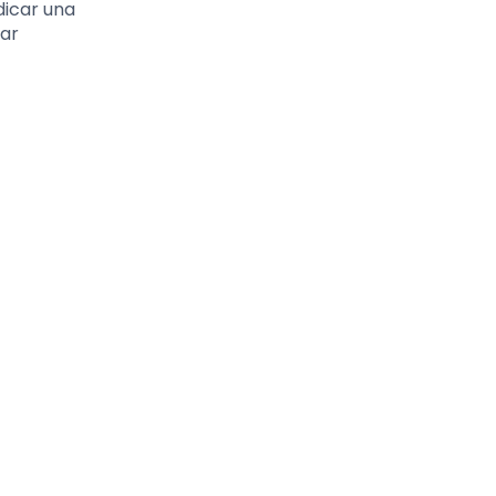
dicar una
lar