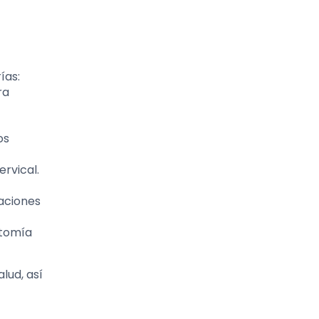
ías:
ra
os
rvical.
laciones
ctomía
lud, así