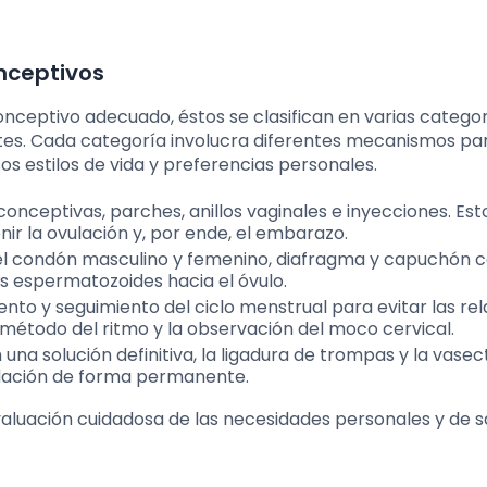
nceptivos
onceptivo adecuado, éstos se clasifican en varias categor
tes. Cada categoría involucra diferentes mecanismos pa
s estilos de vida y preferencias personales.
conceptivas, parches, anillos vaginales e inyecciones. Est
 la ovulación y, por ende, el embarazo.
 condón masculino y femenino, diafragma y capuchón ce
s espermatozoides hacia el óvulo.
nto y seguimiento del ciclo menstrual para evitar las re
l método del ritmo y la observación del moco cervical.
una solución definitiva, la ligadura de trompas y la vase
ndación de forma permanente.
luación cuidadosa de las necesidades personales y de sa