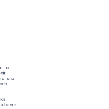
a las
nir
trar uno
uede
 las
ara tomar