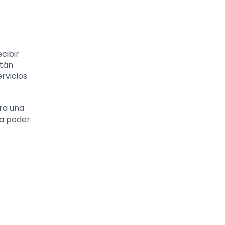
cibir
stán
ervicios
ara una
ra poder