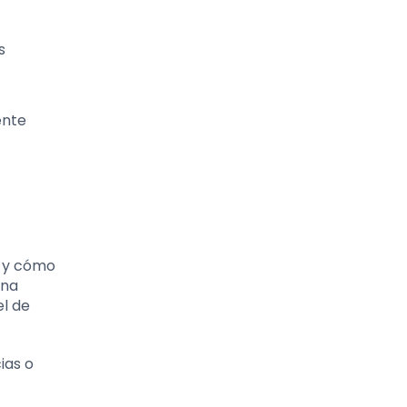
s
ente
s y cómo
una
el de
ias o