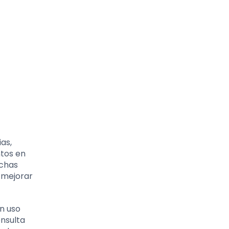
as,
ntos en
uchas
 mejorar
n uso
onsulta