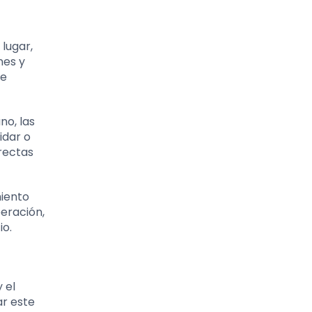
 lugar,
nes y
se
no, las
idar o
rrectas
miento
eración,
io.
 el
ar este