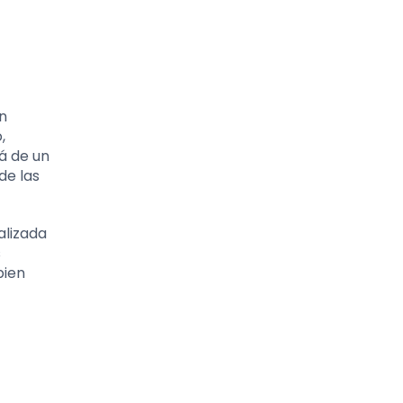
un
,
á de un
de las
alizada
s
bien