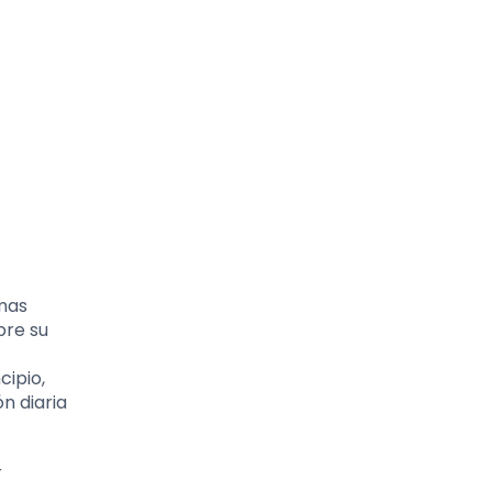
imas
bre su
cipio,
n diaria
r