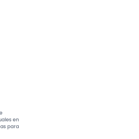
e
uales en
eas para