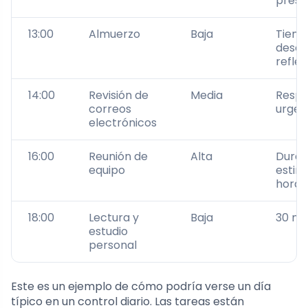
prese
13:00
Almuerzo
Baja
Tiemp
desca
reflex
14:00
Revisión de
Media
Resp
correos
urge
electrónicos
16:00
Reunión de
Alta
Durac
equipo
estima
hora
18:00
Lectura y
Baja
30 mi
estudio
personal
Este es un ejemplo de cómo podría verse un día
típico en un control diario. Las tareas están