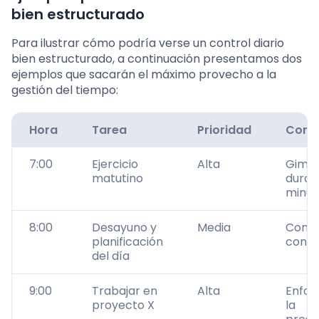
bien estructurado
Para ilustrar cómo podría verse un control diario
bien estructurado, a continuación presentamos dos
ejemplos que sacarán el máximo provecho a la
gestión del tiempo:
Hora
Tarea
Prioridad
Come
7:00
Ejercicio
Alta
Gimna
matutino
duran
minut
8:00
Desayuno y
Media
Consu
planificación
contro
del día
9:00
Trabajar en
Alta
Enfoc
proyecto X
la