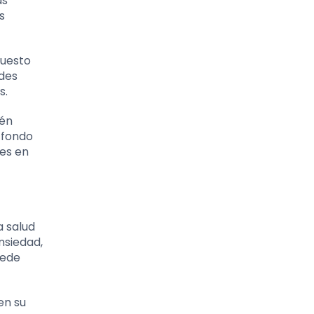
as
s
puesto
ades
s.
ién
 fondo
les en
a salud
nsiedad,
uede
en su