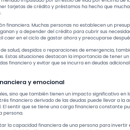
 menudo impulsado por un estilo de vida por encima de l
btener tarjetas de crédito y préstamos ha hecho que mucha
.
cación financiera. Muchas personas no establecen un presu
e ganan y a depender del crédito para cubrir sus necesid
ácil caer en el ciclo de gastar ahora y preocuparse despué
de salud, despidos o reparaciones de emergencia, tamb
 Estas situaciones destacan la importancia de tener un
s financiero y evitar que se incurra en deudas adiciona
inanciera y emocional
es, sino que también tienen un impacto significativo en l
rés financiero derivado de las deudas puede llevar a la a
 El sentir que se tiene una carga financiera constante p
a persona.
ar la capacidad financiera de una persona para invertir 