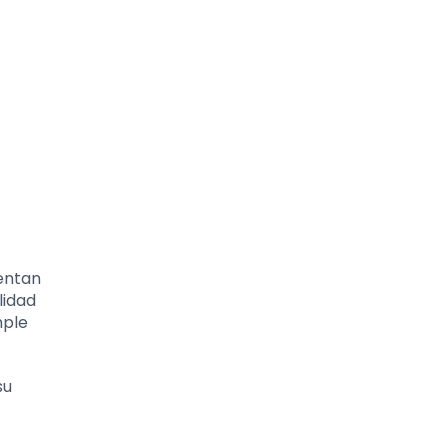
tentan
lidad
mple
su