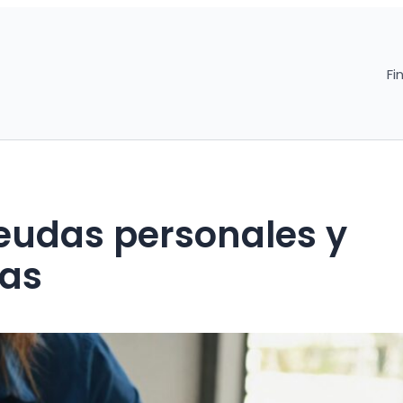
Fi
eudas personales y
zas