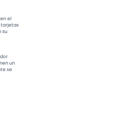
en el
 tarjetas
n su
udor
enen un
nte se