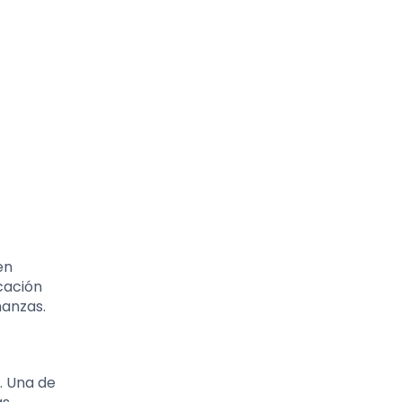
en
cación
nanzas.
. Una de