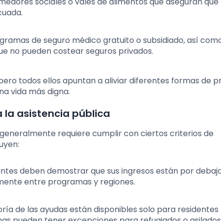
edores sociales o vales de alimentos que aseguran que 
cuada.
ogramas de seguro médico gratuito o subsidiado, así com
que no pueden costear seguros privados.
ero todos ellos apuntan a aliviar diferentes formas de p
una vida más digna.
 la asistencia pública
generalmente requiere cumplir con ciertos criterios de
luyen:
itantes deben demostrar que sus ingresos están por debaj
vamente entre programas y regiones.
oría de las ayudas están disponibles solo para residentes
s pueden tener excepciones para refugiados o asilados