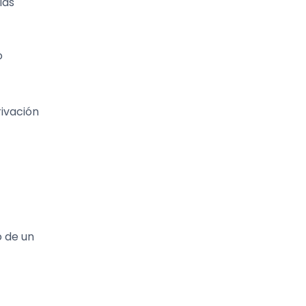
las
o
rivación
o de un
.