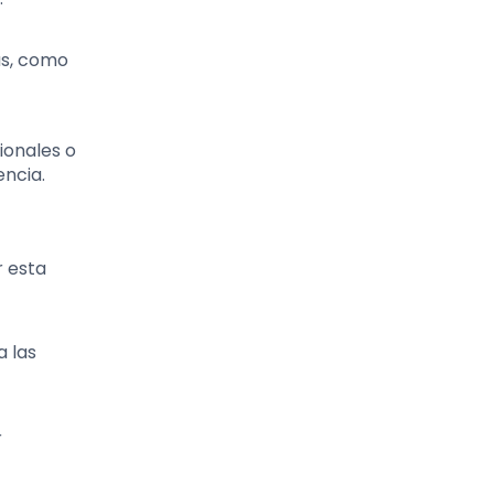
as, como
ionales o
encia.
r esta
a las
r