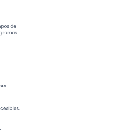
mpos de
rogramas
 ser
cesibles.