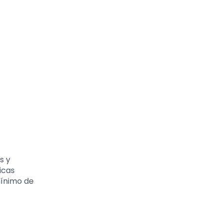
s y
icas
mínimo de