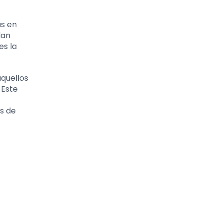
as en
dan
es la
aquellos
 Este
s de