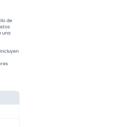
ilo de
astos
e una
 incluyen
ores