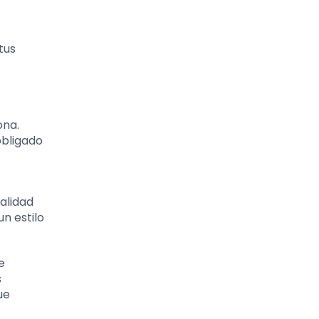
tus
ona.
obligado
alidad
n estilo
e
s
ue