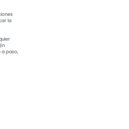
ciones
ar la
quier
jín
 a paso,