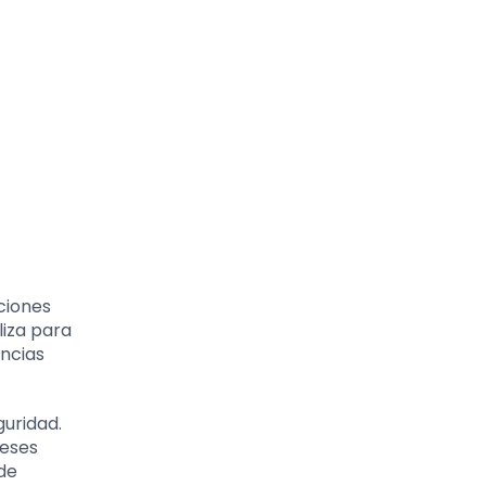
ciones
liza para
ncias
uridad.
reses
de