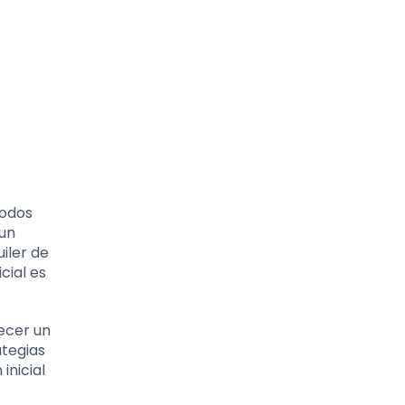
todos
 un
iler de
cial es
lecer un
ategias
inicial