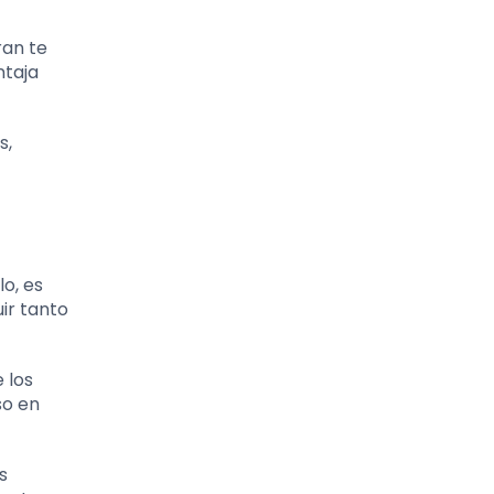
ran te
ntaja
s,
lo, es
ir tanto
 los
so en
s