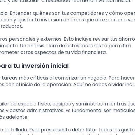
 y así calcular la necesidad real de la inversión inicial.
cia. Entender quiénes son tus competidores y cómo ope
ación y ajustar tu inversión en áreas que ofrezcan una ve
productos.
os personales y externos. Esto incluye revisar tus ahorro
iento. Un análisis claro de estos factores te permitirá
prometer otros aspectos de tu vida financiera.
ra tu inversión inicial
las tareas más críticas al comenzar un negocio. Para hacer
con el inicio de la operación. Aquí no debes olvidar inclu
iler de espacio físico, equipos y suministros, mientras que
ros y costos administrativos. Es fundamental ser meticulo
ás adelante.
detallado. Este presupuesto debe listar todos los gasto