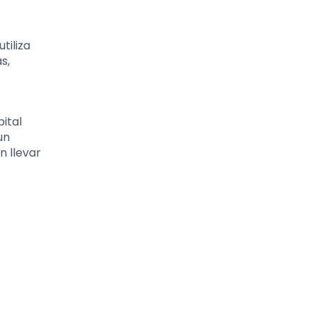
tiliza
s,
pital
un
n llevar