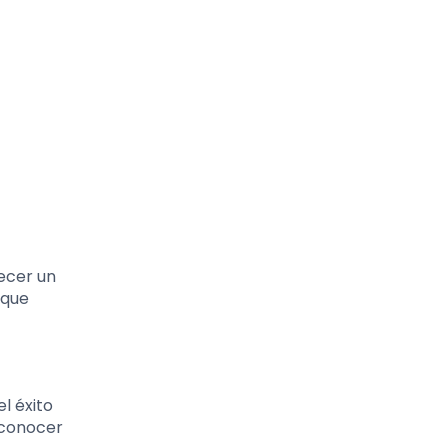
lecer un
 que
l éxito
 conocer