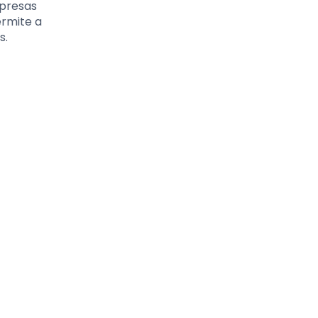
rpresas
ermite a
s.