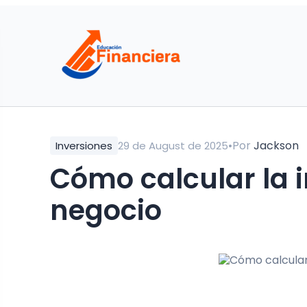
•
Por
Jackson
Inversiones
29 de August de 2025
Cómo calcular la i
negocio