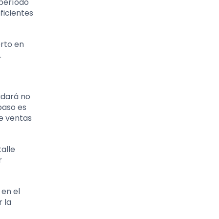
 período
ficientes
erto en
.
udará no
 paso es
de ventas
talle
r
 en el
 la