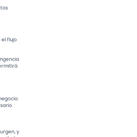
stos
l flujo
ingencia
ermitirá
negocio.
sario.
urgen, y