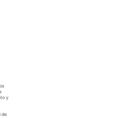
los
a
to y
a de