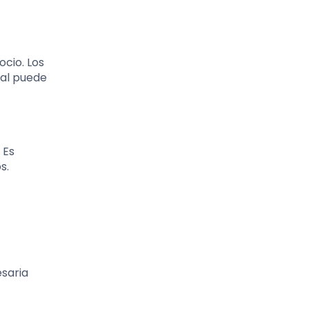
ocio. Los
ual puede
 Es
s.
esaria