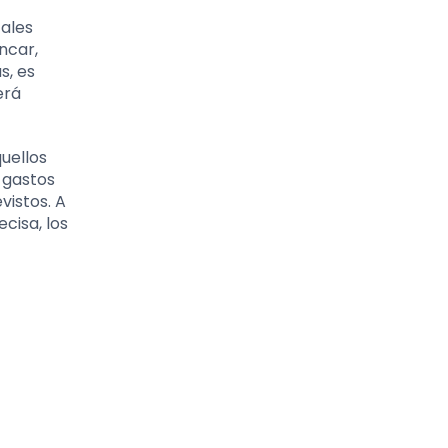
tales
ncar,
s, es
erá
uellos
 gastos
vistos. A
cisa, los